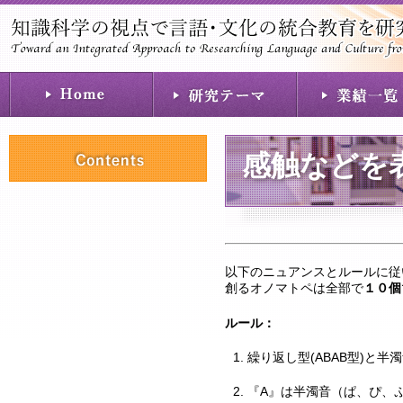
感触などを
以下のニュアンスとルールに従
創るオノマトペは全部で
１０個
ルール：
繰り返し型(ABAB型)と
『A』は半濁音（ぱ、ぴ、