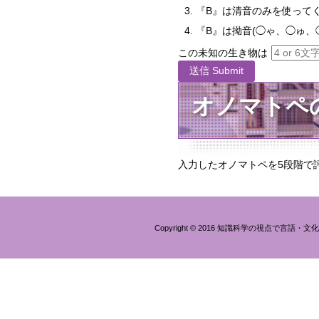
『B』は清音のみを使って
『B』は拗音(◯ゃ、◯ゅ、
この未知の生き物は
オノマトペ
入力したオノマトペを5段階で
Copyright © 2016 知識科学の視点で言語・文化